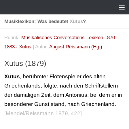
Musiklexikon: Was bedeutet
Xutus
?
Rubrik:
Musikalisches Conversations-Lexikon 1870-
1883
/
Xutus
| Autor:
August Reissmann (Hg.)
Xutus (1879)
Xutus
, berühmter Flötenspieler des alten
Griechenlands, folgte, nach den Schriftstellern
der damaligen Zeit, dem Antonius, bei dem er in
besonderer Gunst stand, nach Griechenland.
[
Mendel/Reissmann 1879
, 422]