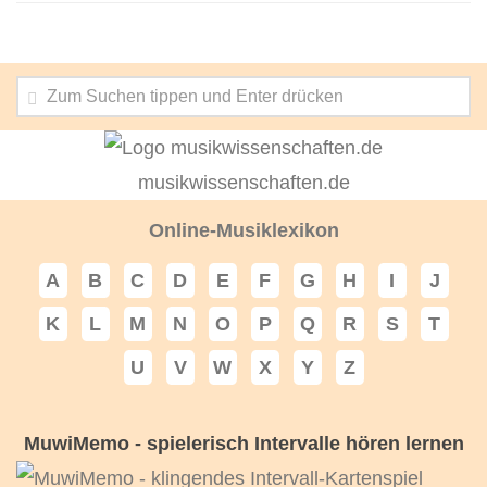
musikwissenschaften.de
Online-Musiklexikon
A
B
C
D
E
F
G
H
I
J
K
L
M
N
O
P
Q
R
S
T
U
V
W
X
Y
Z
MuwiMemo - spielerisch Intervalle hören lernen