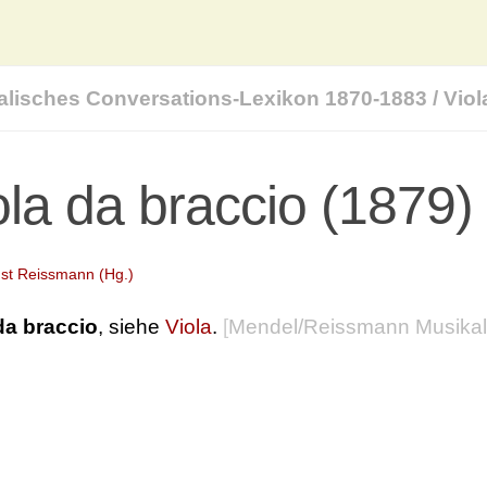
alisches Conversations-Lexikon 1870-1883
/
Viol
ola da braccio (1879)
st Reissmann (Hg.)
da braccio
, siehe
Viola
.
[
Mendel/Reissmann Musikal