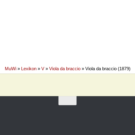
MuWi
»
Lexikon
»
V
»
Viola da braccio
»
Viola da braccio (1879)