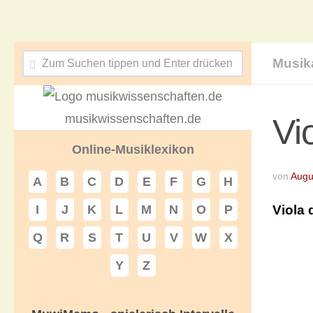
Musik
musikwissenschaften.de
Vi
Online-Musiklexikon
von
Augu
A
B
C
D
E
F
G
H
Viola 
I
J
K
L
M
N
O
P
Q
R
S
T
U
V
W
X
Y
Z