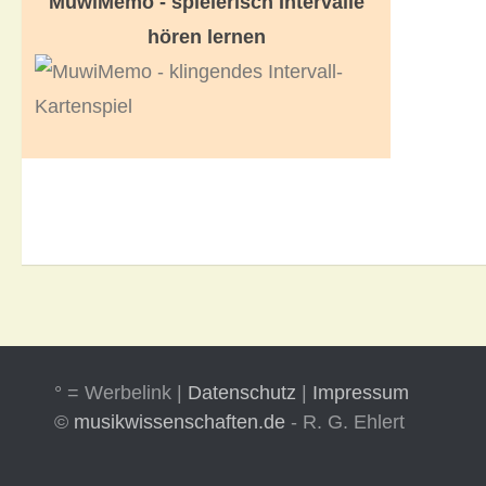
MuwiMemo - spielerisch Intervalle
hören lernen
° = Werbelink |
Datenschutz
|
Impressum
©
musikwissenschaften.de
- R. G. Ehlert