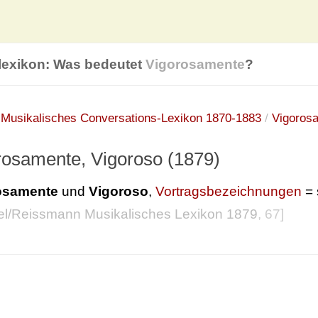
lexikon: Was bedeutet
Vigorosamente
?
:
Musikalisches Conversations-Lexikon 1870-1883
/
Vigoros
rosamente, Vigoroso (1879)
osamente
und
Vigoroso
,
Vortragsbezeichnungen
= 
l/Reissmann Musikalisches Lexikon 1879
, 67]