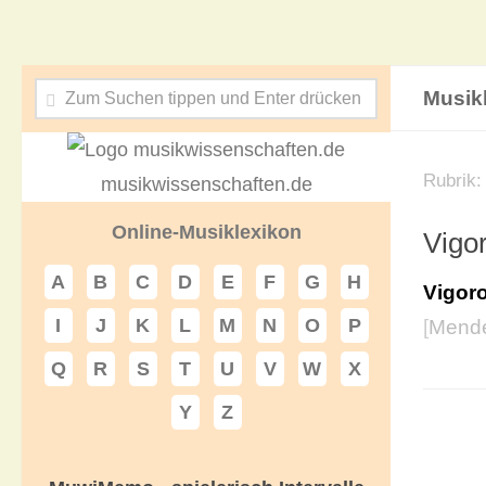
Musik
Rubrik
musikwissenschaften.de
Online-Musiklexikon
Vigo
A
B
C
D
E
F
G
H
Vigor
I
J
K
L
M
N
O
P
[
Mende
Q
R
S
T
U
V
W
X
Y
Z