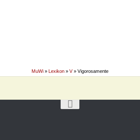
MuWi
»
Lexikon
»
V
»
Vigorosamente