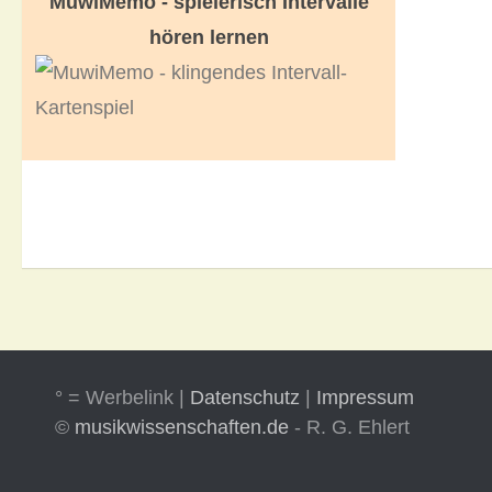
MuwiMemo - spielerisch Intervalle
hören lernen
° = Werbelink |
Datenschutz
|
Impressum
©
musikwissenschaften.de
- R. G. Ehlert