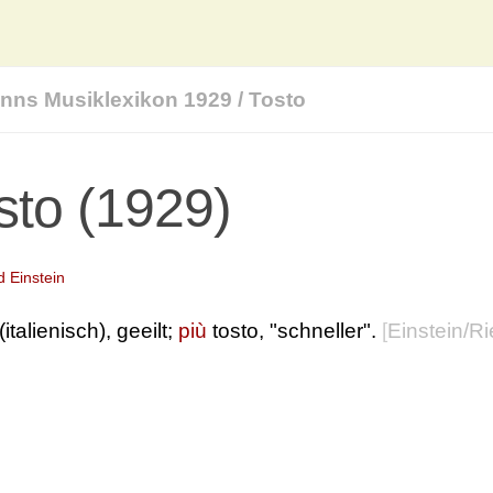
nns Musiklexikon 1929
/
Tosto
sto (1929)
d Einstein
(italienisch), geeilt;
più
tosto, "schneller".
[
Einstein/R