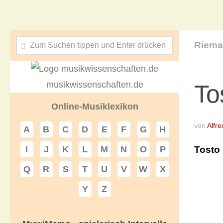
Riema
musikwissenschaften.de
To
Online-Musiklexikon
von
Alfre
A
B
C
D
E
F
G
H
Tosto
I
J
K
L
M
N
O
P
Q
R
S
T
U
V
W
X
Y
Z