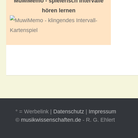
MuwiMemo - spielerisch Intervalle
hören lernen
° = Werbelink |
Datenschutz
|
Impressum
©
musikwissenschaften.de
- R. G. Ehlert