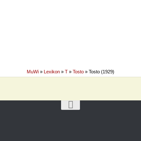
MuWi
»
Lexikon
»
T
»
Tosto
»
Tosto (1929)