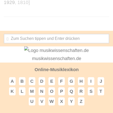
1929
, 1810]
musikwissenschaften.de
Online-Musiklexikon
A
B
C
D
E
F
G
H
I
J
K
L
M
N
O
P
Q
R
S
T
U
V
W
X
Y
Z