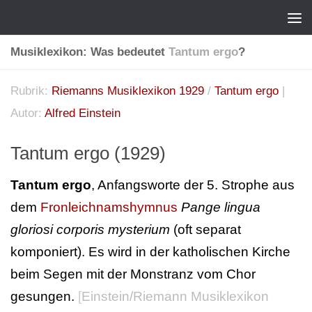
Musiklexikon: Was bedeutet
Tantum ergo
?
Rubrik:
Riemanns Musiklexikon 1929
/
Tantum ergo
|
Autor:
Alfred Einstein
Tantum ergo (1929)
Tantum ergo
, Anfangsworte der 5. Strophe aus
dem
Fronleichnamshymnus
Pange lingua
gloriosi corporis mysterium
(oft separat
komponiert). Es wird in der katholischen Kirche
beim Segen mit der Monstranz vom Chor
gesungen.
[
Einstein/Riemann Musiklexikon