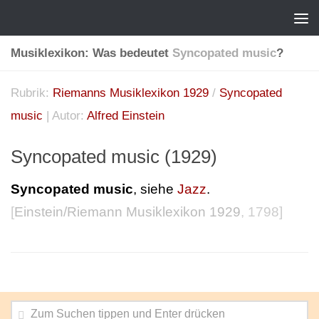
Musiklexikon: Was bedeutet
Syncopated music
?
Rubrik:
Riemanns Musiklexikon 1929
/
Syncopated
music
| Autor:
Alfred Einstein
Syncopated music (1929)
Syncopated music
, siehe
Jazz
.
[
Einstein/Riemann Musiklexikon 1929
, 1798]