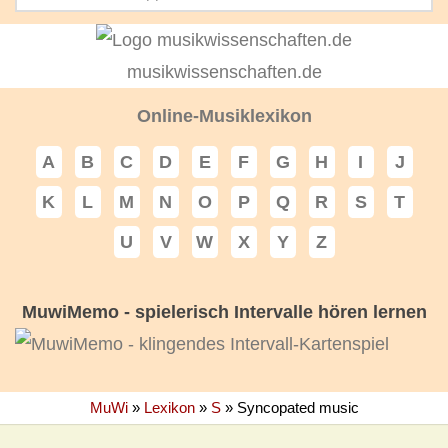
musikwissenschaften.de
Online-Musiklexikon
A
B
C
D
E
F
G
H
I
J
K
L
M
N
O
P
Q
R
S
T
U
V
W
X
Y
Z
MuwiMemo - spielerisch Intervalle hören lernen
MuWi
»
Lexikon
»
S
»
Syncopated music