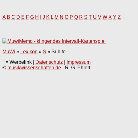
A
B
C
D
E
F
G
H
I
J
K
L
M
N
O
P
Q
R
S
T
U
V
W
X
Y
Z
MuWi
»
Lexikon
»
S
»
Subito
° = Werbelink |
Datenschutz
|
Impressum
©
musikwissenschaften.de
- R. G. Ehlert