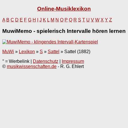
Online-Musiklexikon
A
B
C
D
E
F
G
H
I
J
K
L
M
N
O
P
Q
R
S
T
U
V
W
X
Y
Z
MuwiMemo - spielerisch Intervalle hören lernen
MuWi
»
Lexikon
»
S
»
Sattel
»
Sattel (1882)
° = Werbelink |
Datenschutz
|
Impressum
©
musikwissenschaften.de
- R. G. Ehlert