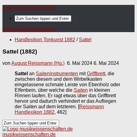
musikwissenschaften.de
musikwissenschaften.de
Handlexikon Tonkunst 1882
/
Sattel
Sattel (1882)
von
August Reissmann (Hg.)
6. Mai 2024
6. Mai 2024
Sattel
an
Saiteninstrumenten
mit
Griffbrett
, die
zwischen diesem und dem Wirbelkasten
eingelassene schmale Leiste von Ebenholz oder
Elfenbein, über welche die
Saiten
in kleinen
Rinnen laufen. Er ragt etwas über das Griffbrett
hervor und dadurch verhindert er das Aufliegen
der Saiten auf dem letzteren.
[
Reissmann
Handlexikon 1882
, 462]
musikwissenschaften.de