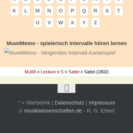
K
L
M
N
O
P
Q
R
S
T
U
V
W
X
Y
Z
MuwiMemo - spielerisch Intervalle hören lernen
MuWi
»
Lexikon
»
S
»
Sattel
»
Sattel (1802)
° = Werbelink |
Datenschutz
|
Impressum
©
musikwissenschaften.de
- R. G. Ehlert