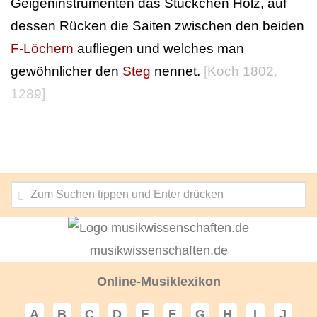
Geigeninstrumenten das Stückchen Holz, auf
dessen Rücken die Saiten zwischen den beiden
F-Löchern
aufliegen und welches man
gewöhnlicher den
Steg
nennet.
[
Koch 1802
,
1289]
musikwissenschaften.de
Online-Musiklexikon
A
B
C
D
E
F
G
H
I
J