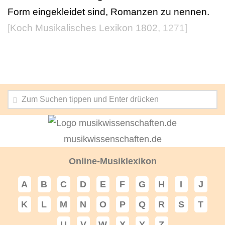
Form eingekleidet sind, Romanzen zu nennen.
[
Koch Musikalisches Lexikon 1802
, 1271]
musikwissenschaften.de
Online-Musiklexikon
A
B
C
D
E
F
G
H
I
J
K
L
M
N
O
P
Q
R
S
T
U
V
W
X
Y
Z