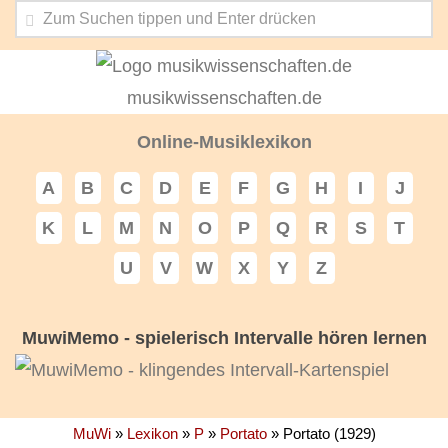
musikwissenschaften.de
Online-Musiklexikon
A
B
C
D
E
F
G
H
I
J
K
L
M
N
O
P
Q
R
S
T
U
V
W
X
Y
Z
MuwiMemo - spielerisch Intervalle hören lernen
MuWi
»
Lexikon
»
P
»
Portato
»
Portato (1929)