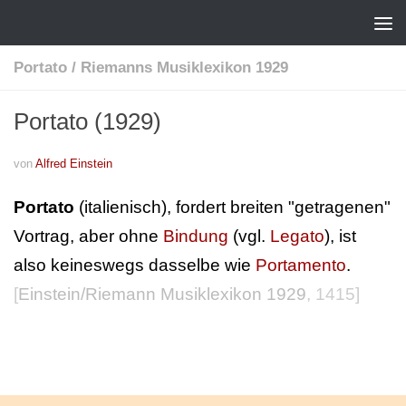
Portato
/
Riemanns Musiklexikon 1929
Portato (1929)
von
Alfred Einstein
Portato
(italienisch), fordert breiten "getragenen"
Vortrag, aber ohne
Bindung
(vgl.
Legato
), ist
also keineswegs dasselbe wie
Portamento
.
[
Einstein/Riemann Musiklexikon 1929
, 1415]