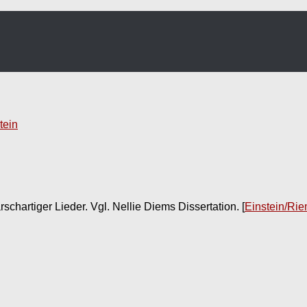
tein
schartiger Lieder. Vgl. Nellie Diems Dissertation.
[
Einstein/Ri