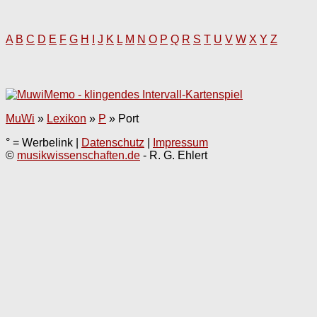
A
B
C
D
E
F
G
H
I
J
K
L
M
N
O
P
Q
R
S
T
U
V
W
X
Y
Z
MuWi
»
Lexikon
»
P
»
Port
° = Werbelink |
Datenschutz
|
Impressum
©
musikwissenschaften.de
- R. G. Ehlert