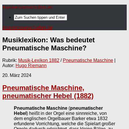
musikwissenschaften.de
musikwissenschaften.de
Musiklexikon: Was bedeutet
Pneumatische Maschine
?
Rubrik:
Musik-Lexikon 1882
/
Pneumatische Maschine
|
Autor:
Hugo Riemann
20. März 2024
Pneumatische Maschine,
pneumatischer Hebel (1882)
Pneumatische Maschine
(
pneumatischer
Hebel
) heißt in der Orgel eine sinnreiche, von
dem englischen Orgelbauer Barker etwa 1832
erfundene Vorrichtung, welche die Spielart großer
Orgeln dadurch erleichtert, dass kleine Bälge, zu