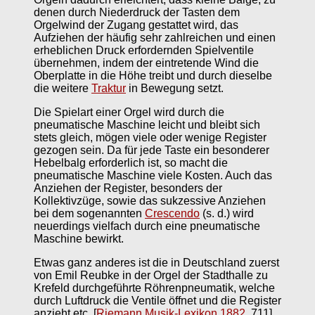
denen durch Niederdruck der Tasten dem
Orgelwind der Zugang gestattet wird, das
Aufziehen der häufig sehr zahlreichen und einen
erheblichen Druck erfordernden Spielventile
übernehmen, indem der eintretende Wind die
Oberplatte in die Höhe treibt und durch dieselbe
die weitere
Traktur
in Bewegung setzt.
Die Spielart einer Orgel wird durch die
pneumatische Maschine leicht und bleibt sich
stets gleich, mögen viele oder wenige Register
gezogen sein. Da für jede Taste ein besonderer
Hebelbalg erforderlich ist, so macht die
pneumatische Maschine viele Kosten. Auch das
Anziehen der Register, besonders der
Kollektivzüge, sowie das sukzessive Anziehen
bei dem sogenannten
Crescendo
(s. d.) wird
neuerdings vielfach durch eine pneumatische
Maschine bewirkt.
Etwas ganz anderes ist die in Deutschland zuerst
von Emil Reubke in der Orgel der Stadthalle zu
Krefeld durchgeführte Röhrenpneumatik, welche
durch Luftdruck die Ventile öffnet und die Register
anzieht etc.
[
Riemann Musik-Lexikon 1882
, 711]