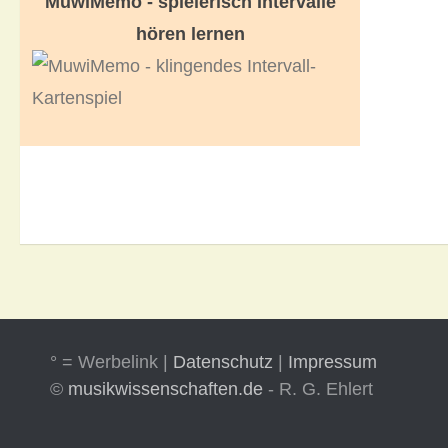
MuwiMemo - spielerisch Intervalle
hören lernen
° = Werbelink |
Datenschutz
|
Impressum
©
musikwissenschaften.de
- R. G. Ehlert