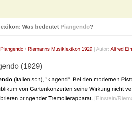
lexikon: Was bedeutet
Piangendo
?
:
Piangendo
/
Riemanns Musiklexikon 1929
| Autor:
Alfred Ein
gendo (1929)
endo
(italienisch), "klagend". Bei den modernen Pis
blikum von Gartenkonzerten seine Wirkung nicht ver
brieren bringender Tremolierapparat.
[
Einstein/Riem