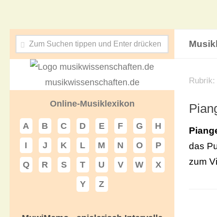
Musik
Rubrik
musikwissenschaften.de
Online-Musiklexikon
Pian
A
B
C
D
E
F
G
H
Piang
I
J
K
L
M
N
O
P
das Pu
zum Vi
Q
R
S
T
U
V
W
X
Y
Z