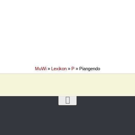
MuWi
»
Lexikon
»
P
»
Piangendo