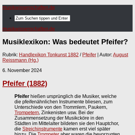
musikwissenschaften.de
musikwissenschaften.de
Musiklexikon: Was bedeutet
Pfeifer
?
Rubrik:
Handlexikon Tonkunst 1882
/
Pfeifer
| Autor:
August
Reissmann (Hg.)
6. November 2024
Pfeifer (1882)
Pfeifer
hießen ursprünglich die Musiker, welche
die pfeifenähnlichen Instrumente bliesen, zum
Unterschiede von den Trommlern, Paukern,
Trompetern
, Zinkenisten usw. Bei der
Zusammensetzung der Musikcköre in den
Städten im Mittelalter bildeten sie den Hauptchor,
die
Streichinstrumente
kamen erst viel später
hinzu. Die
Trompeter
aber waren die bevorzugten