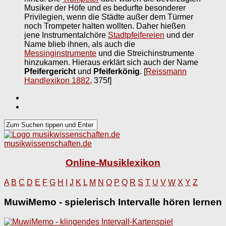
Musiker der Höfe und es bedurfte besonderer
Privilegien, wenn die Städte außer dem Türmer
noch Trompeter halten wollten. Daher hießen
jene Instrumentalchöre
Stadtpfeifereien
und der
Name blieb ihnen, als auch die
Messinginstrumente
und die Streichinstrumente
hinzukamen. Hieraus erklärt sich auch der Name
Pfeifergericht
und
Pfeiferkönig
.
[
Reissmann
Handlexikon 1882
, 375f]
musikwissenschaften.de
Online-Musiklexikon
A
B
C
D
E
F
G
H
I
J
K
L
M
N
O
P
Q
R
S
T
U
V
W
X
Y
Z
MuwiMemo - spielerisch Intervalle hören lernen