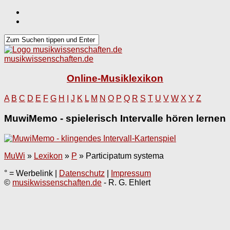
musikwissenschaften.de
Online-Musiklexikon
A
B
C
D
E
F
G
H
I
J
K
L
M
N
O
P
Q
R
S
T
U
V
W
X
Y
Z
MuwiMemo - spielerisch Intervalle hören lernen
MuWi
»
Lexikon
»
P
»
Participatum systema
° = Werbelink |
Datenschutz
|
Impressum
©
musikwissenschaften.de
- R. G. Ehlert