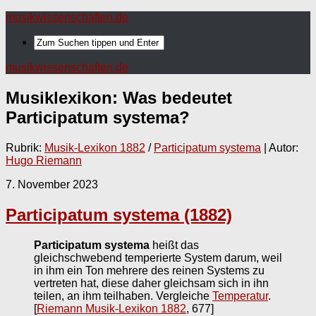
musikwissenschaften.de
musikwissenschaften.de
Musiklexikon: Was bedeutet
Participatum systema
?
Rubrik:
Musik-Lexikon 1882
/
Participatum systema
| Autor:
Hugo Riemann
7. November 2023
Participatum systema (1882)
Participatum systema
heißt das
gleichschwebend temperierte System darum, weil
in ihm ein Ton mehrere des reinen Systems zu
vertreten hat, diese daher gleichsam sich in ihn
teilen, an ihm teilhaben. Vergleiche
Temperatur
.
[
Riemann Musik-Lexikon 1882
, 677]