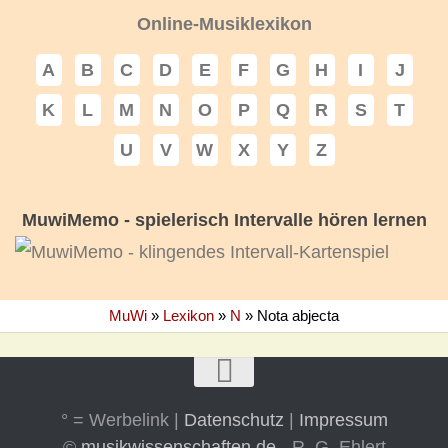
Online-Musiklexikon
A
B
C
D
E
F
G
H
I
J
K
L
M
N
O
P
Q
R
S
T
U
V
W
X
Y
Z
MuwiMemo - spielerisch Intervalle hören lernen
MuWi
»
Lexikon
»
N
»
Nota abjecta
° = Werbelink |
Datenschutz
|
Impressum
©
musikwissenschaften.de
- R. G. Ehlert