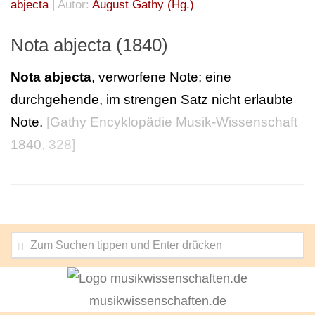
abjecta
| Autor:
August Gathy (Hg.)
Nota abjecta (1840)
Nota abjecta
, verworfene Note; eine
durchgehende, im strengen Satz nicht erlaubte
Note.
[
Gathy Encyklopädie Musik-Wissenschaft
1840
, 328]
musikwissenschaften.de