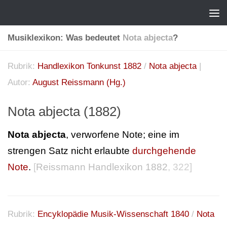
Musiklexikon: Was bedeutet
Nota abjecta
?
Rubrik:
Handlexikon Tonkunst 1882
/
Nota abjecta
|
Autor:
August Reissmann (Hg.)
Nota abjecta (1882)
Nota abjecta
, verworfene Note; eine im
strengen Satz nicht erlaubte
durchgehende
Note
.
[
Reissmann Handlexikon 1882
, 322]
Rubrik:
Encyklopädie Musik-Wissenschaft 1840
/
Nota