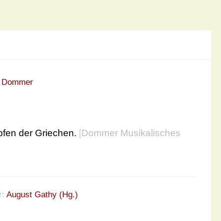
n Dommer
mpfen der Griechen.
[
Dommer Musikalisches
r:
August Gathy (Hg.)