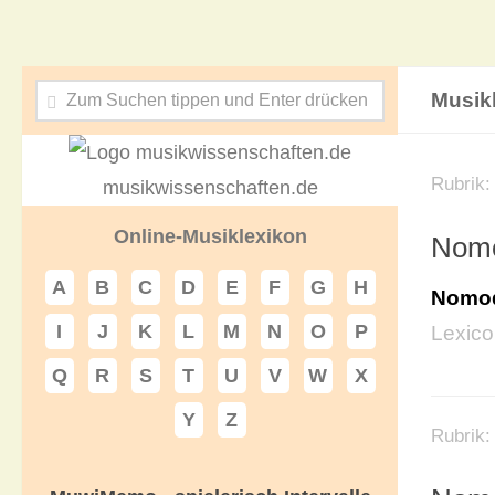
Musik
Rubrik
musikwissenschaften.de
Online-Musiklexikon
Nomo
A
B
C
D
E
F
G
H
Nomod
I
J
K
L
M
N
O
P
Lexic
Q
R
S
T
U
V
W
X
Y
Z
Rubrik