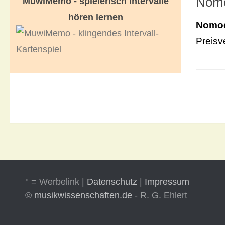
Nomo
MuwiMemo - spielerisch Intervalle
hören lernen
Nomod
Preisv
° = Werbelink |
Datenschutz
|
Impressum
©
musikwissenschaften.de
- R. G. Ehlert