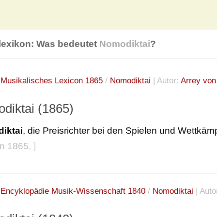
lexikon: Was bedeutet
Nomodiktai
?
:
Musikalisches Lexicon 1865
/
Nomodiktai
| Autor:
Arrey vo
diktai (1865)
iktai
, die Preisrichter bei den Spielen und Wettkä
on 1865
, ]
:
Encyklopädie Musik-Wissenschaft 1840
/
Nomodiktai
| Auto