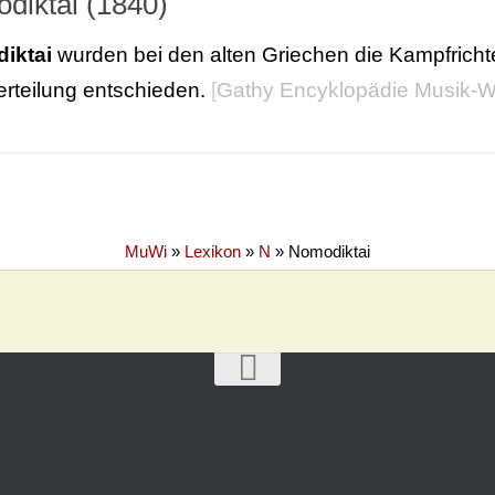
diktai (1840)
iktai
wurden bei den alten Griechen die Kampfrichte
erteilung entschieden.
[
Gathy Encyklopädie Musik-W
MuWi
»
Lexikon
»
N
»
Nomodiktai