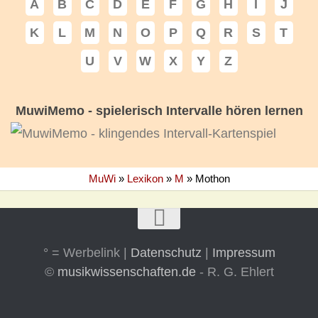
A
B
C
D
E
F
G
H
I
J
K
L
M
N
O
P
Q
R
S
T
U
V
W
X
Y
Z
MuwiMemo - spielerisch Intervalle hören lernen
MuWi
»
Lexikon
»
M
»
Mothon
° = Werbelink |
Datenschutz
|
Impressum
©
musikwissenschaften.de
- R. G. Ehlert