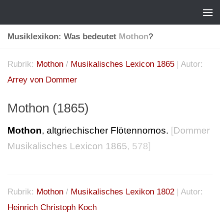
Musiklexikon: Was bedeutet
Mothon
?
Rubrik:
Mothon
/
Musikalisches Lexicon 1865
| Autor:
Arrey von Dommer
Mothon (1865)
Mothon
, altgriechischer Flötennomos.
[
Dommer
Musikalisches Lexicon 1865
, 578]
Rubrik:
Mothon
/
Musikalisches Lexikon 1802
| Autor:
Heinrich Christoph Koch