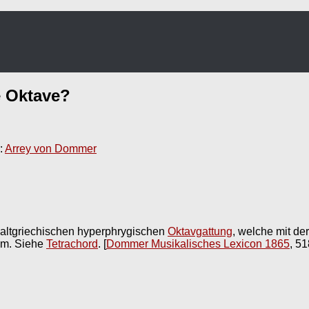
 Oktave
?
:
Arrey von Dommer
 altgriechischen hyperphrygischen
Oktavgattung
, welche mit de
kam. Siehe
Tetrachord
.
[
Dommer Musikalisches Lexicon 1865
, 51