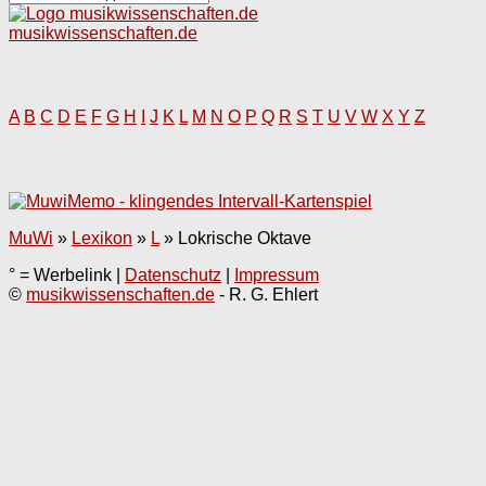
musikwissenschaften.de
A
B
C
D
E
F
G
H
I
J
K
L
M
N
O
P
Q
R
S
T
U
V
W
X
Y
Z
MuWi
»
Lexikon
»
L
»
Lokrische Oktave
° = Werbelink |
Datenschutz
|
Impressum
©
musikwissenschaften.de
- R. G. Ehlert