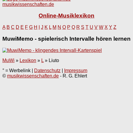
musikwissenschaften.de
Online-Musiklexikon
A
B
C
D
E
F
G
H
I
J
K
L
M
N
O
P
Q
R
S
T
U
V
W
X
Y
Z
MuwiMemo - spielerisch Intervalle hören lernen
MuWi
»
Lexikon
»
L
»
Liuto
° = Werbelink |
Datenschutz
|
Impressum
©
musikwissenschaften.de
- R. G. Ehlert