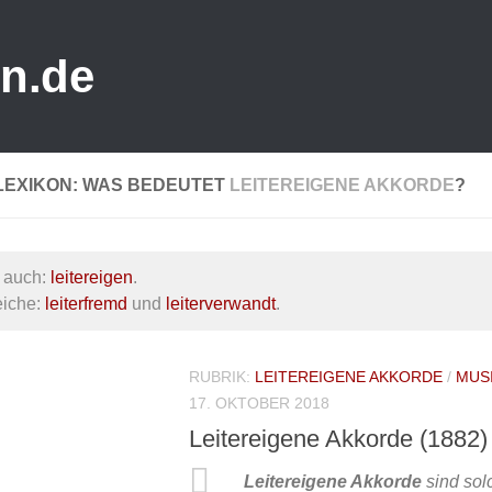
n.de
LEXIKON: WAS BEDEUTET
LEITEREIGENE AKKORDE
?
 auch:
leitereigen
.
eiche:
leiterfremd
und
leiterverwandt
.
RUBRIK:
LEITEREIGENE AKKORDE
/
MUSI
17. OKTOBER 2018
Leitereigene Akkorde (1882)
Leitereigene Akkorde
sind sol