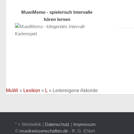
MuwiMemo - spielerisch Intervalle
hören lernen
MuWi
»
Lexikon
»
L
»
Leitereigene Akkorde
° = Werbelink |
Datenschutz
|
Impressum
©
musikwissenschaften.de
- R. G. Ehlert