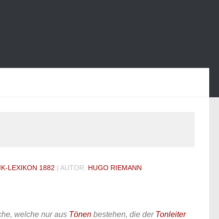
K-LEXIKON 1882
| AUTOR:
HUGO RIEMANN
che, welche nur aus
Tönen
bestehen, die der
Tonleiter