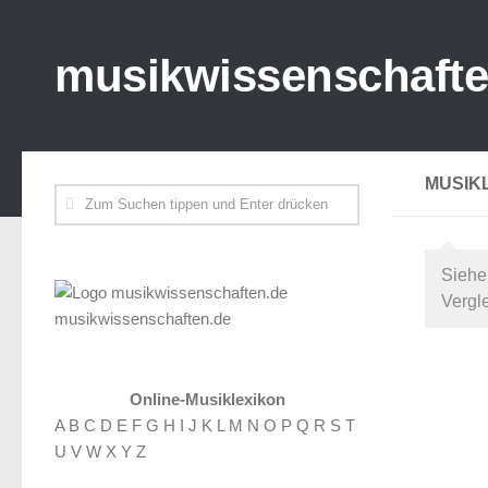
musikwissenschafte
MUSIK
Siehe
Vergl
musikwissenschaften.de
Online-Musiklexikon
A
B
C
D
E
F
G
H
I
J
K
L
M
N
O
P
Q
R
S
T
U
V
W
X
Y
Z