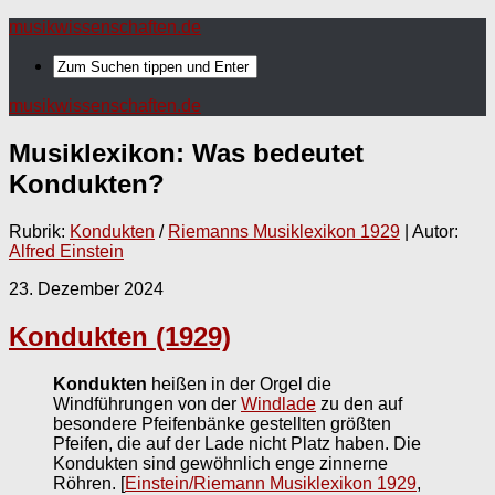
musikwissenschaften.de
musikwissenschaften.de
Musiklexikon: Was bedeutet
Kondukten
?
Rubrik:
Kondukten
/
Riemanns Musiklexikon 1929
| Autor:
Alfred Einstein
23. Dezember 2024
Kondukten (1929)
Kondukten
heißen in der Orgel die
Windführungen von der
Windlade
zu den auf
besondere Pfeifenbänke gestellten größten
Pfeifen, die auf der Lade nicht Platz haben. Die
Kondukten sind gewöhnlich enge zinnerne
Röhren.
[
Einstein/Riemann Musiklexikon 1929
,