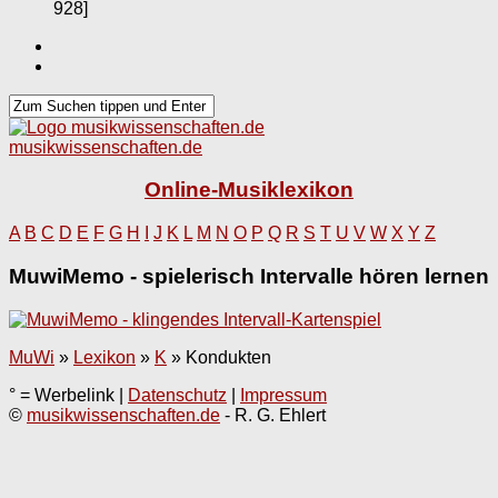
928]
musikwissenschaften.de
Online-Musiklexikon
A
B
C
D
E
F
G
H
I
J
K
L
M
N
O
P
Q
R
S
T
U
V
W
X
Y
Z
MuwiMemo - spielerisch Intervalle hören lernen
MuWi
»
Lexikon
»
K
»
Kondukten
° = Werbelink |
Datenschutz
|
Impressum
©
musikwissenschaften.de
- R. G. Ehlert