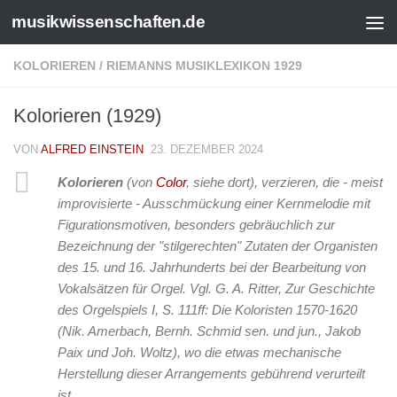
musikwissenschaften.de
KOLORIEREN
/
RIEMANNS MUSIKLEXIKON 1929
Kolorieren (1929)
VON
ALFRED EINSTEIN
23. DEZEMBER 2024
Kolorieren
(von
Color
, siehe dort), verzieren, die - meist
improvisierte - Ausschmückung einer Kernmelodie mit
Figurationsmotiven, besonders gebräuchlich zur
Bezeichnung der "stilgerechten" Zutaten der Organisten
des 15. und 16. Jahrhunderts bei der Bearbeitung von
Vokalsätzen für Orgel. Vgl. G. A. Ritter,
Zur Geschichte
des Orgelspiels I
, S. 111ff:
Die Koloristen
1570-1620
(Nik. Amerbach, Bernh. Schmid sen. und jun., Jakob
Paix und Joh. Woltz), wo die etwas mechanische
Herstellung dieser Arrangements gebührend verurteilt
ist.