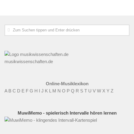
musikwissenschaften.de
Online-Musiklexikon
A
B
C
D
E
F
G
H
I
J
K
L
M
N
O
P
Q
R
S
T
U
V
W
X
Y
Z
MuwiMemo - spielerisch Intervalle hören lernen