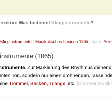
lexikon: Was bedeutet
Klinginstrumente
?
:
Klinginstrumente
/
Musikalisches Lexicon 1865
| Autor:
Arr
ginstrumente (1865)
instrumente
. Zur Markierung des Rhythmus dienende
mten Ton, sondern nur einen dröhnenden, rasselnden,
eine
Trommel
,
Becken
,
Triangel
etc.
[
Dommer Musika