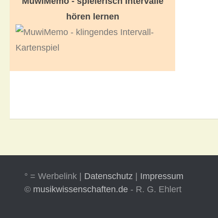
MuwiMemo - spielerisch Intervalle
hören lernen
° = Werbelink |
Datenschutz
|
Impressum
©
musikwissenschaften.de
- R. G. Ehlert