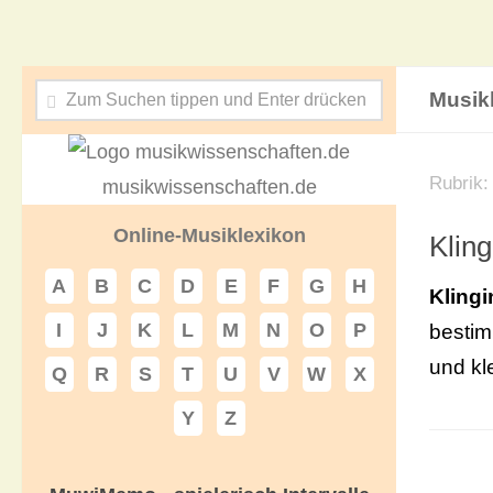
Musik
Rubrik
musikwissenschaften.de
Online-Musiklexikon
Klin
A
B
C
D
E
F
G
H
Kling
I
J
K
L
M
N
O
P
bestim
und kl
Q
R
S
T
U
V
W
X
Y
Z