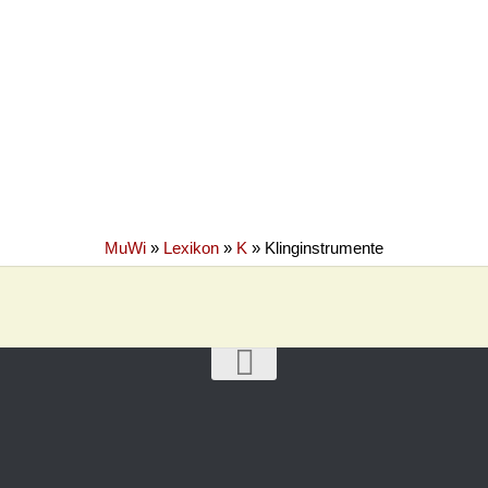
MuWi
»
Lexikon
»
K
»
Klinginstrumente