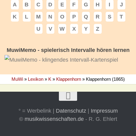
A
B
C
D
E
F
G
H
I
J
K
L
M
N
O
P
Q
R
S
T
U
V
W
X
Y
Z
MuwiMemo - spielerisch Intervalle hören lernen
MuWi
»
Lexikon
»
K
»
Klappenhorn
»
Klappenhorn (1865)
° = Werbelink |
Datenschutz
|
Impressum
©
musikwissenschaften.de
- R. G. Ehlert