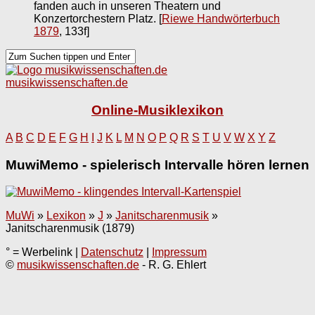
fanden auch in unseren Theatern und
Konzertorchestern Platz.
[
Riewe Handwörterbuch
1879
, 133f]
musikwissenschaften.de
Online-Musiklexikon
A
B
C
D
E
F
G
H
I
J
K
L
M
N
O
P
Q
R
S
T
U
V
W
X
Y
Z
MuwiMemo - spielerisch Intervalle hören lernen
MuWi
»
Lexikon
»
J
»
Janitscharenmusik
»
Janitscharenmusik (1879)
° = Werbelink |
Datenschutz
|
Impressum
©
musikwissenschaften.de
- R. G. Ehlert