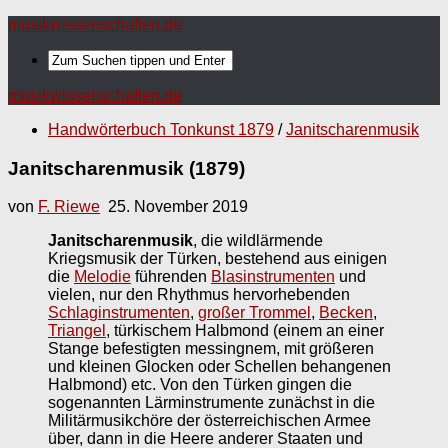
musikwissenschaften.de
musikwissenschaften.de
Handwörterbuch Tonkunst 1879
/
Janitscharenmusik
Janitscharenmusik (1879)
von
F. Riewe
25. November 2019
Janitscharenmusik
, die wildlärmende
Kriegsmusik der Türken, bestehend aus einigen
die
Melodie
führenden
Blasinstrumenten
und
vielen, nur den Rhythmus hervorhebenden
Schlaginstrumenten
,
großer Trommel
,
Becken
,
Triangel
, türkischem Halbmond (einem an einer
Stange befestigten messingnem, mit größeren
und kleinen Glocken oder Schellen behangenen
Halbmond) etc. Von den Türken gingen die
sogenannten Lärminstrumente zunächst in die
Militärmusikchöre der österreichischen Armee
über, dann in die Heere anderer Staaten und