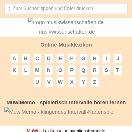
musikwissenschaften.de
Online-Musiklexikon
A
B
C
D
E
F
G
H
I
J
K
L
M
N
O
P
Q
R
S
T
U
V
W
X
Y
Z
MuwiMemo - spielerisch Intervalle hören lernen
MuWi
»
Lexikon
»
I
»
Inventionstrompete