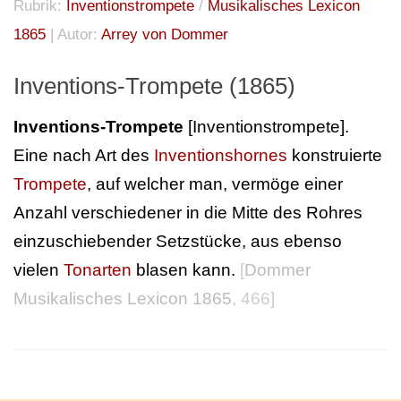
Rubrik:
Inventionstrompete
/
Musikalisches Lexicon
1865
| Autor:
Arrey von Dommer
Inventions-Trompete (1865)
Inventions-Trompete
[Inventionstrompete].
Eine nach Art des
Inventionshornes
konstruierte
Trompete
, auf welcher man, vermöge einer
Anzahl verschiedener in die Mitte des Rohres
einzuschiebender Setzstücke, aus ebenso
vielen
Tonarten
blasen kann.
[
Dommer
Musikalisches Lexicon 1865
, 466]