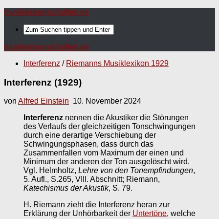
musikwissenschaften.de
musikwissenschaften.de
Interferenz
/
Riemanns Musiklexikon 1929
Interferenz (1929)
von
Alfred Einstein
10. November 2024
Interferenz
nennen die Akustiker die Störungen
des Verlaufs der gleichzeitigen Tonschwingungen
durch eine derartige Verschiebung der
Schwingungsphasen, dass durch das
Zusammenfallen vom Maximum der einen und
Minimum der anderen der Ton ausgelöscht wird.
Vgl. Helmholtz,
Lehre von den Tonempfindungen
,
5. Aufl., S.265, VIII. Abschnitt; Riemann,
Katechismus der Akustik
, S. 79.
H. Riemann zieht die Interferenz heran zur
Erklärung der Unhörbarkeit der
Untertöne
, welche