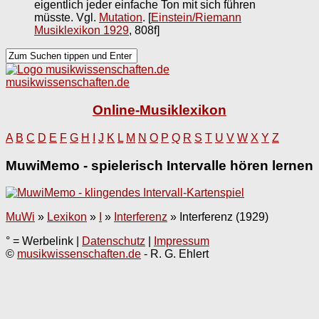
eigentlich jeder einfache Ton mit sich führen
müsste. Vgl.
Mutation
.
[
Einstein/Riemann
Musiklexikon 1929
, 808f]
musikwissenschaften.de
Online-Musiklexikon
A
B
C
D
E
F
G
H
I
J
K
L
M
N
O
P
Q
R
S
T
U
V
W
X
Y
Z
MuwiMemo - spielerisch Intervalle hören lernen
MuWi
»
Lexikon
»
I
»
Interferenz
»
Interferenz (1929)
° = Werbelink |
Datenschutz
|
Impressum
©
musikwissenschaften.de
- R. G. Ehlert