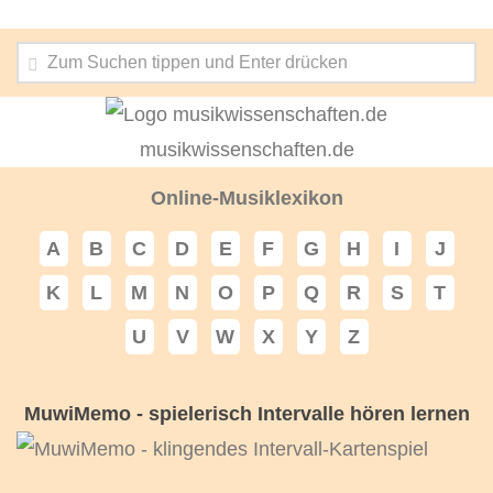
musikwissenschaften.de
Online-Musiklexikon
A
B
C
D
E
F
G
H
I
J
K
L
M
N
O
P
Q
R
S
T
U
V
W
X
Y
Z
MuwiMemo - spielerisch Intervalle hören lernen