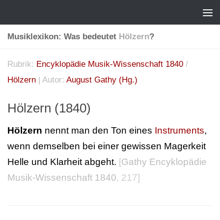
Musiklexikon: Was bedeutet
Hölzern
?
Rubrik:
Encyklopädie Musik-Wissenschaft 1840
/
Hölzern
| Autor:
August Gathy (Hg.)
Hölzern (1840)
Hölzern
nennt man den Ton eines
Instruments
,
wenn demselben bei einer gewissen Magerkeit
Helle und Klarheit abgeht.
[
Gathy Encyklopädie
Musik-Wissenschaft 1840
, 217]