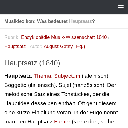
Musiklexikon: Was bedeutet
Hauptsatz
?
Rubrik:
Encyklopädie Musik-Wissenschaft 1840
/
Hauptsatz
| Autor:
August Gathy (Hg.)
Hauptsatz (1840)
Hauptsatz
,
Thema
,
Subjectum
(lateinisch),
Soggetto (italienisch), Sujet (französisch), Der
melodische Satz eines Tonstückes, der die
Hauptidee desselben enthält. Oft geht diesem
eine kurze Einleitung voran. In der Fuge nennt
man den Hauptsatz
Führer
(siehe dort; siehe