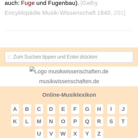
auch:
Fuge
und Fugenbau).
[
Gathy
Encyklopädie Musik-Wissenschaft 1840
, 201]
musikwissenschaften.de
Online-Musiklexikon
A
B
C
D
E
F
G
H
I
J
K
L
M
N
O
P
Q
R
S
T
U
V
W
X
Y
Z