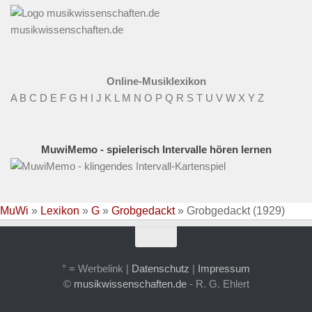
musikwissenschaften.de
Online-Musiklexikon
A
B
C
D
E
F
G
H
I
J
K
L
M
N
O
P
Q
R
S
T
U
V
W
X
Y
Z
MuwiMemo - spielerisch Intervalle hören lernen
MuWi
»
Lexikon
»
G
»
Grobgedackt
»
Grobgedackt (1929)
° = Werbelink |
Datenschutz
|
Impressum
©
musikwissenschaften.de
- R. G. Ehlert