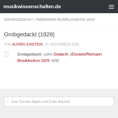
musikwissenschaften.de
GROBGEDACKT
/
RIEMANNS MUSIKLEXIKON 1929
Grobgedackt (1929)
VON
ALFRED EINSTEIN
23. NOVEMBER 2024
Grobgedackt
, siehe
Gedackt
.
[
Einstein/Riemann
Musiklexikon 1929
, 664]