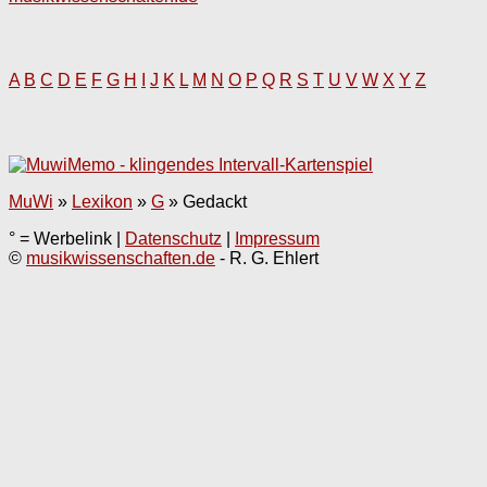
A
B
C
D
E
F
G
H
I
J
K
L
M
N
O
P
Q
R
S
T
U
V
W
X
Y
Z
MuWi
»
Lexikon
»
G
»
Gedackt
° = Werbelink |
Datenschutz
|
Impressum
©
musikwissenschaften.de
- R. G. Ehlert