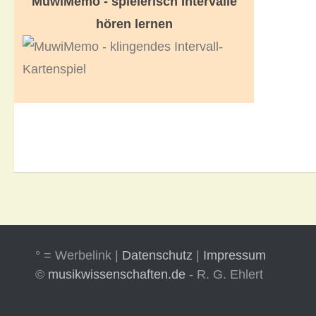
MuwiMemo - spielerisch Intervalle
hören lernen
° = Werbelink |
Datenschutz
|
Impressum
©
musikwissenschaften.de
- R. G. Ehlert