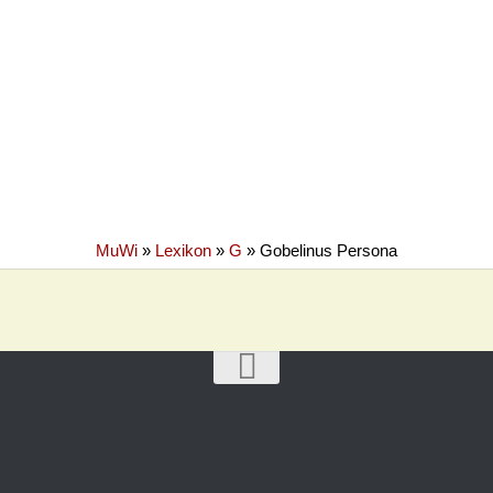
MuWi
»
Lexikon
»
G
»
Gobelinus Persona