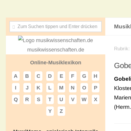
Musik
Rubrik
musikwissenschaften.de
Online-Musiklexikon
Gobe
A
B
C
D
E
F
G
H
Gobel
I
J
K
L
M
N
O
P
Kloste
Marien
Q
R
S
T
U
V
W
X
(Herm.
Y
Z