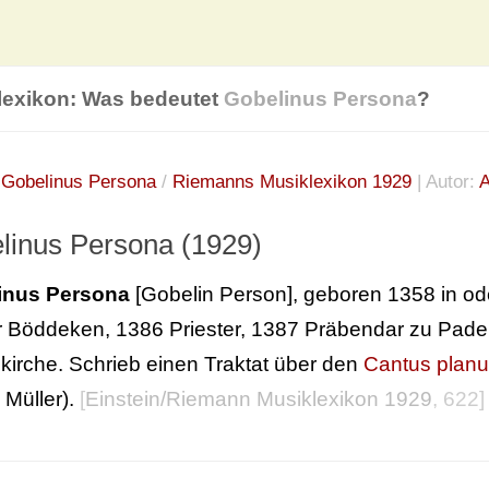
lexikon: Was bedeutet
Gobelinus Persona
?
:
Gobelinus Persona
/
Riemanns Musiklexikon 1929
| Autor:
A
linus Persona (1929)
inus Persona
[Gobelin Person], geboren 1358 in od
r Böddeken, 1386 Priester, 1387 Präbendar zu Pader
kirche. Schrieb einen Traktat über den
Cantus plan
 Müller).
[
Einstein/Riemann Musiklexikon 1929
, 622]