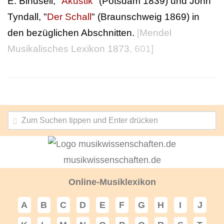
E. Bindseil, "
Akustik
" (Potsdam 1839) und John
Tyndall, "
Der Schall
" (Braunschweig 1869) in
den bezüglichen Abschnitten.
[
Mendel
Musikalisches Lexikon 1873
, 601]
musikwissenschaften.de
Online-Musiklexikon
A
B
C
D
E
F
G
H
I
J