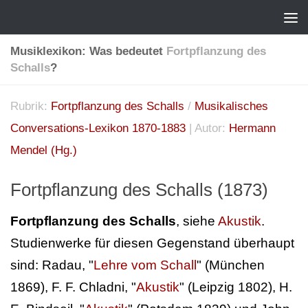
Musiklexikon: Was bedeutet
Fortpflanzung des
Schalls
?
Rubrik:
Fortpflanzung des Schalls
/
Musikalisches
Conversations-Lexikon 1870-1883
| Autor:
Hermann
Mendel (Hg.)
Fortpflanzung des Schalls (1873)
Fortpflanzung des Schalls
, siehe
Akustik
.
Studienwerke für diesen Gegenstand überhaupt
sind: Radau, "
Lehre vom Schall
" (München
1869), F. F. Chladni, "
Akustik
" (Leipzig 1802), H.