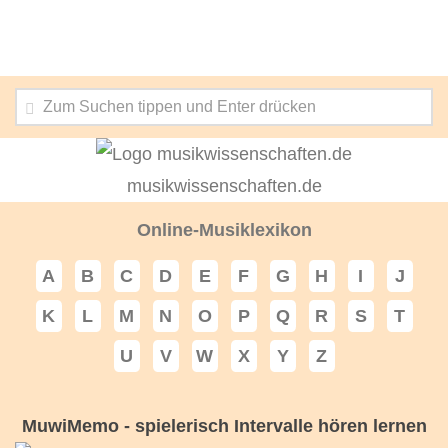
musikwissenschaften.de
Online-Musiklexikon
A
B
C
D
E
F
G
H
I
J
K
L
M
N
O
P
Q
R
S
T
U
V
W
X
Y
Z
MuwiMemo - spielerisch Intervalle hören lernen