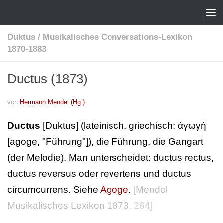
Duktus
/
Musikalisches Conversations-Lexikon
1870-1883
Ductus (1873)
von
Hermann Mendel (Hg.)
Ductus
[Duktus] (lateinisch, griechisch: ἀγωγή
[agoge, "Führung"]), die Führung, die Gangart
(der Melodie). Man unterscheidet: ductus rectus,
ductus reversus oder revertens und ductus
circumcurrens. Siehe
Agoge
.
[
Mendel
Musikalisches Lexikon 1873
, 264]