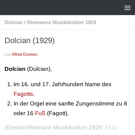
Dolcian
/
Riemanns Musiklexikon 1929
Dolcian (1929)
von
Alfred Einstein
Dolcian
(Dulcian),
im 16. und 17. Jahrhundert Name des
Fagotts
.
In der Orgel eine sanfte Zungenstimme zu 8
oder 16
Fuß
(Fagott).
[
Einstein/Riemann Musiklexikon 1929
, 413]