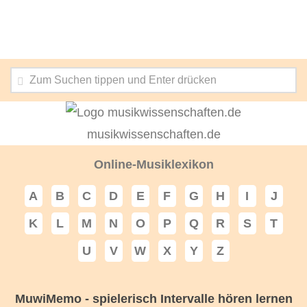
musikwissenschaften.de
Online-Musiklexikon
A
B
C
D
E
F
G
H
I
J
K
L
M
N
O
P
Q
R
S
T
U
V
W
X
Y
Z
MuwiMemo - spielerisch Intervalle hören lernen