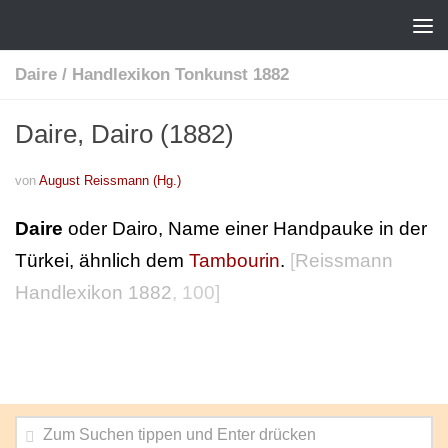
Daire
/
Handlexikon Tonkunst 1882
Daire, Dairo (1882)
von
August Reissmann (Hg.)
Daire
oder Dairo, Name einer Handpauke in der
Türkei, ähnlich dem
Tambourin
.
[
Reissmann
Handlexikon 1882
, 100]