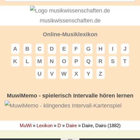
musikwissenschaften.de
Online-Musiklexikon
A
B
C
D
E
F
G
H
I
J
K
L
M
N
O
P
Q
R
S
T
U
V
W
X
Y
Z
MuwiMemo - spielerisch Intervalle hören lernen
MuWi
»
Lexikon
»
D
»
Daire
»
Daire, Dairo (1882)