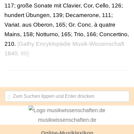
117; große Sonate mit Clavier, Cor, Cello, 126;
hundert Übungen, 139; Decamerone, 111;
Variat. aus Oberon, 165; Gr. Conc. à quatre
Mains, 158; Notturno, 165; Trio, 166; Concertino,
210.
[
Gathy Encyklopädie Musik-Wissenschaft
1840
, 89]
musikwissenschaften.de
Online-Musiklexikon