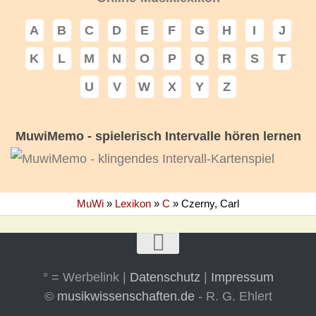
A
B
C
D
E
F
G
H
I
J
K
L
M
N
O
P
Q
R
S
T
U
V
W
X
Y
Z
MuwiMemo - spielerisch Intervalle hören lernen
MuWi
»
Lexikon
»
C
»
Czerny, Carl
° = Werbelink |
Datenschutz
|
Impressum
©
musikwissenschaften.de
- R. G. Ehlert