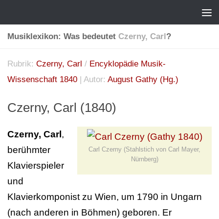
Musiklexikon: Was bedeutet
Czerny, Carl
?
Rubrik:
Czerny, Carl
/
Encyklopädie Musik-
Wissenschaft 1840
| Autor:
August Gathy (Hg.)
Czerny, Carl (1840)
Czerny, Carl
,
berühmter
Carl Czerny (Stahlstich von Carl Mayer,
Nürnberg)
Klavierspieler
und
Klavierkomponist zu Wien, um 1790 in Ungarn
(nach anderen in Böhmen) geboren. Er