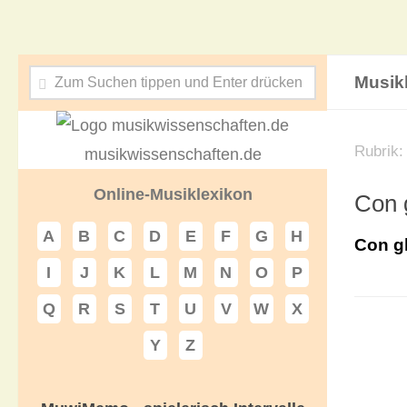
Musik
Rubrik
musikwissenschaften.de
Online-Musiklexikon
Con g
A
B
C
D
E
F
G
H
Con gl
I
J
K
L
M
N
O
P
Q
R
S
T
U
V
W
X
Y
Z