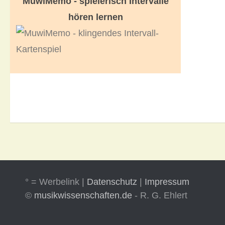
MuwiMemo - spielerisch Intervalle
hören lernen
° = Werbelink |
Datenschutz
|
Impressum
©
musikwissenschaften.de
- R. G. Ehlert