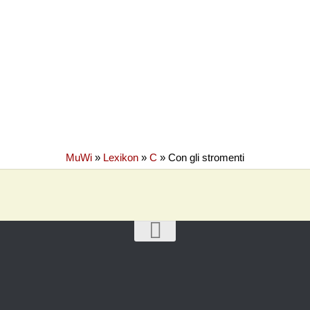
MuWi
»
Lexikon
»
C
»
Con gli stromenti