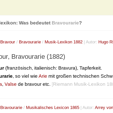
lexikon: Was bedeutet
Bravourarie
?
:
Bravour
/
Bravourarie
/
Musik-Lexikon 1882
| Autor:
Hugo R
our, Bravourarie (1882)
ur
(französisch, italienisch: Bravura), Tapferkeit.
urarie
, so viel wie
Arie
mit großen technischen Schwi
a
,
Valse
de bravour etc.
[
Riemann Musik-Lexikon 18
:
Bravourarie
/
Musikalisches Lexicon 1865
| Autor:
Arrey vo