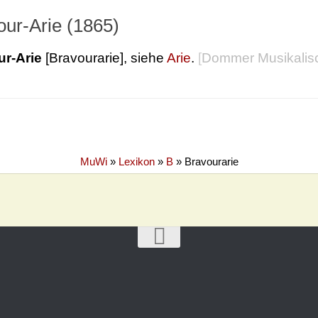
our-Arie (1865)
ur-Arie
[Bravourarie], siehe
Arie
.
[
Dommer Musikalis
MuWi
»
Lexikon
»
B
»
Bravourarie