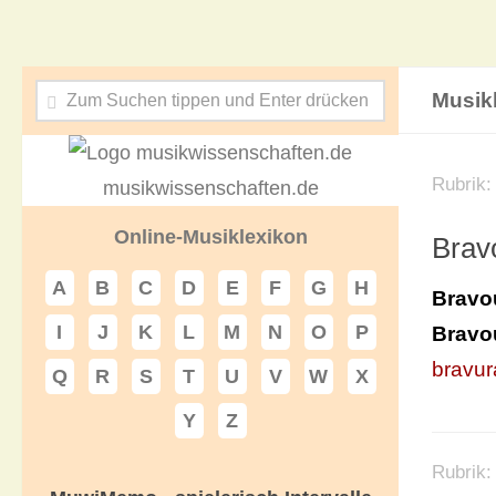
Musik
Rubrik
musikwissenschaften.de
Online-Musiklexikon
Brav
A
B
C
D
E
F
G
H
Bravo
I
J
K
L
M
N
O
P
Bravo
bravur
Q
R
S
T
U
V
W
X
Y
Z
Rubrik