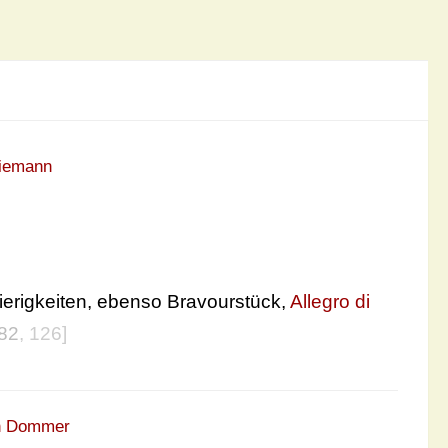
iemann
erigkeiten, ebenso Bravourstück,
Allegro di
82
, 126]
n Dommer