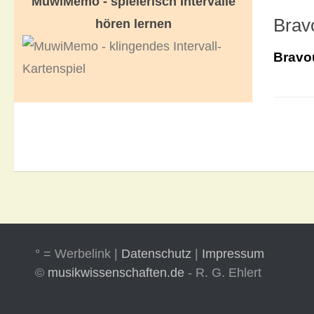
MuwiMemo - spielerisch Intervalle
Brav
hören lernen
Bravo
° = Werbelink |
Datenschutz
|
Impressum
©
musikwissenschaften.de
- R. G. Ehlert