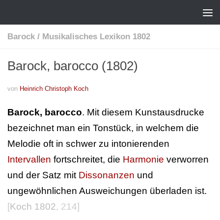
Barock
/
Musikalisches Lexikon 1802
Barock, barocco (1802)
von
Heinrich Christoph Koch
Barock, barocco
. Mit diesem Kunstausdrucke
bezeichnet man ein Tonstück, in welchem die
Melodie oft in schwer zu intonierenden
Intervallen
fortschreitet, die
Harmonie
verworren
und der Satz mit
Dissonanzen
und
ungewöhnlichen Ausweichungen überladen ist.
[
Koch 1802
, 214]