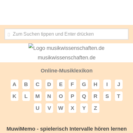
musikwissenschaften.de
Online-Musiklexikon
A
B
C
D
E
F
G
H
I
J
K
L
M
N
O
P
Q
R
S
T
U
V
W
X
Y
Z
MuwiMemo - spielerisch Intervalle hören lernen