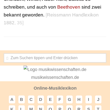
schreiben, und auch von
Beethoven
sind zwei
bekannt geworden.
[
Reissmann Handlexikon
1882
, 35]
musikwissenschaften.de
Online-Musiklexikon
A
B
C
D
E
F
G
H
I
J
K
L
M
N
O
P
Q
R
S
T