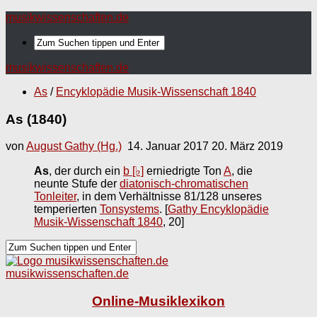
musikwissenschaften.de
musikwissenschaften.de
As
/
Encyklopädie Musik-Wissenschaft 1840
As (1840)
von
August Gathy (Hg.)
14. Januar 2017
20. März 2019
As
, der durch ein
b [♭]
erniedrigte Ton
A
, die
neunte Stufe der
diatonisch-chromatischen
Tonleiter
, in dem Verhältnisse 81/128 unseres
temperierten
Tonsystems
.
[
Gathy Encyklopädie
Musik-Wissenschaft 1840
, 20]
musikwissenschaften.de
Online-Musiklexikon