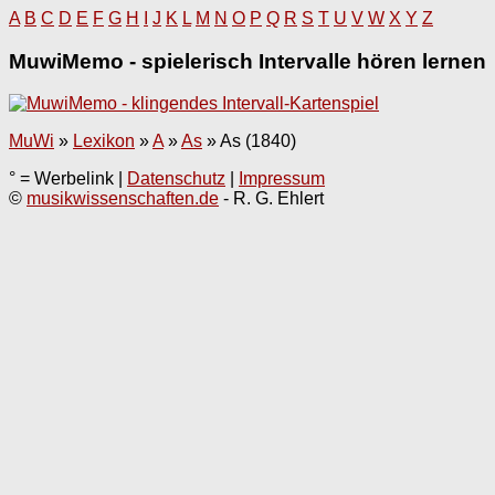
A
B
C
D
E
F
G
H
I
J
K
L
M
N
O
P
Q
R
S
T
U
V
W
X
Y
Z
MuwiMemo - spielerisch Intervalle hören lernen
MuWi
»
Lexikon
»
A
»
As
»
As (1840)
° = Werbelink |
Datenschutz
|
Impressum
©
musikwissenschaften.de
- R. G. Ehlert