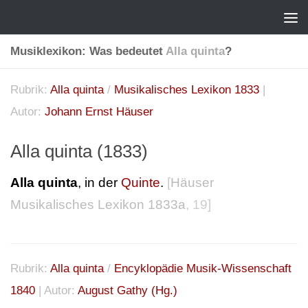
Musiklexikon: Was bedeutet
Alla quinta
?
Rubrik:
Alla quinta
/
Musikalisches Lexikon 1833
|
Autor:
Johann Ernst Häuser
Alla quinta (1833)
Alla quinta
, in der
Quinte
.
[
Häuser
Musikalisches Lexikon 1833a
, 19]
Rubrik:
Alla quinta
/
Encyklopädie Musik-Wissenschaft
1840
| Autor:
August Gathy (Hg.)