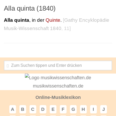
Alla quinta (1840)
Alla quinta
, in der
Quinte
.
[
Gathy Encyklopädie
Musik-Wissenschaft 1840
, 11]
musikwissenschaften.de
Online-Musiklexikon
A
B
C
D
E
F
G
H
I
J