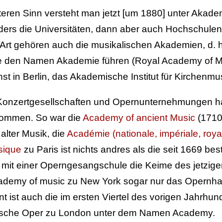
teren Sinn versteht man jetzt [um 1880] unter Akadem
ers die Universitäten, dann aber auch Hochschulen 
 Art gehören auch die musikalischen Akademien, d. h
 den Namen Akademie führen (Royal Academy of Mu
st in Berlin, das Akademische Institut für Kirchenmu
Konzertgesellschaften und Opernunternehmungen 
ommen. So war die
Academy of ancient Music
(1710
 alter Musik, die
Académie (nationale, impériale, roy
sique
zu Paris ist nichts andres als die seit 1669 b
 mit einer Operngesangschule die Keime des jetzige
ademy of music zu New York sogar nur das Opernha
t ist auch die im ersten Viertel des vorigen Jahrhun
nische Oper zu London unter dem Namen Academy.