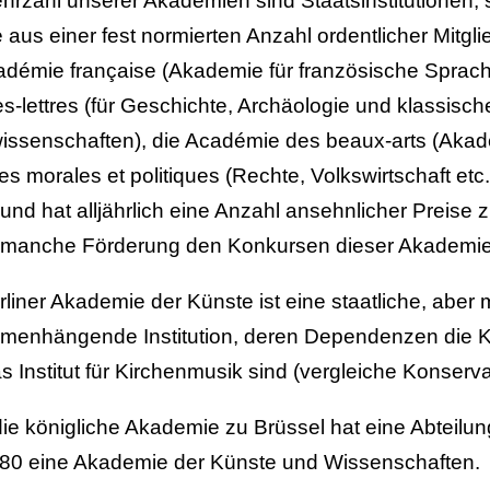
hrzahl unserer Akademien sind Staatsinstitutionen, 
 aus einer fest normierten Anzahl ordentlicher Mitgli
adémie française (Akademie für französische Sprache
les-lettres (für Geschichte, Archäologie und klassisch
issenschaften), die Académie des beaux-arts (Aka
es morales et politiques (Rechte, Volkswirtschaft etc
t und hat alljährlich eine Anzahl ansehnlicher Preis
 manche Förderung den Konkursen dieser Akademie
rliner Akademie der Künste ist eine staatliche, aber
enhängende Institution, deren Dependenzen die Ko
s Institut für Kirchenmusik sind (vergleiche Konserva
ie königliche Akademie zu Brüssel hat eine Abteilun
780 eine Akademie der Künste und Wissenschaften.