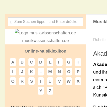
Musik
Rubrik:
musikwissenschaften.de
Online-Musiklexikon
Akad
A
B
C
D
E
F
G
H
Akade
I
J
K
L
M
N
O
P
und ih
einer 
Q
R
S
T
U
V
W
X
sich "
Y
Z
Künstl