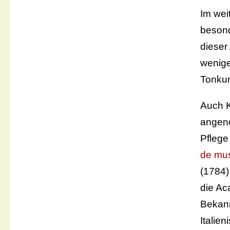
Im wei
besond
dieser
wenige
Tonkun
Auch 
angen
Pflege
de mu
(1784)
die Ac
Bekann
Italie