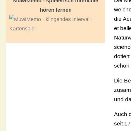
Die Me
MuwiMemo - spielerisch Intervalle
welche
hören lernen
die Ac
et bel
Naturw
scienc
dotier
schon
Die Be
zusamm
und da
Auch d
seit 1