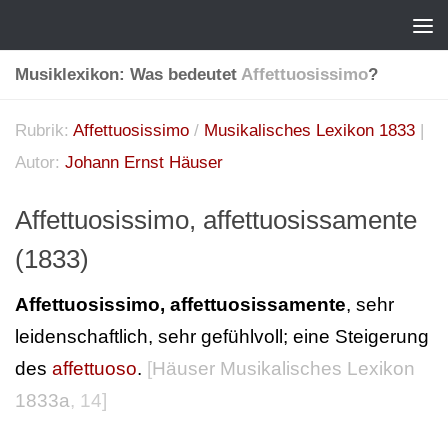
Musiklexikon: Was bedeutet
Affettuosissimo
?
Rubrik:
Affettuosissimo
/
Musikalisches Lexikon 1833
|
Autor:
Johann Ernst Häuser
Affettuosissimo, affettuosissamente
(1833)
Affettuosissimo, affettuosissamente
, sehr
leidenschaftlich, sehr gefühlvoll; eine Steigerung
des
affettuoso
.
[
Häuser Musikalisches Lexikon
1833a
, 14]