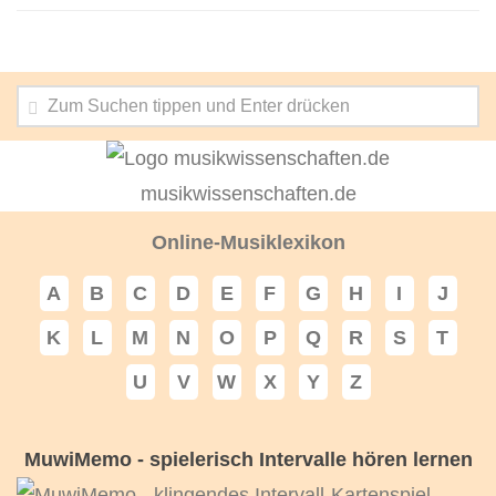
musikwissenschaften.de
Online-Musiklexikon
A
B
C
D
E
F
G
H
I
J
K
L
M
N
O
P
Q
R
S
T
U
V
W
X
Y
Z
MuwiMemo - spielerisch Intervalle hören lernen