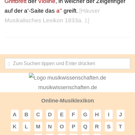
Griffbrett
der
Violine
, in welcher der Zeigefinger
auf der a'-Saite das
a''
greift.
[
Häuser
Musikalisches Lexikon 1833a
, 1]
musikwissenschaften.de
Online-Musiklexikon
A
B
C
D
E
F
G
H
I
J
K
L
M
N
O
P
Q
R
S
T