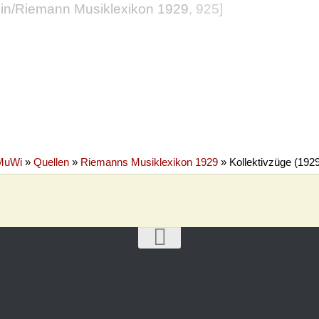
ein/Riemann Musiklexikon 1929
, 925]
MuWi
»
Quellen
»
Riemanns Musiklexikon 1929
»
Kollektivzüge (192