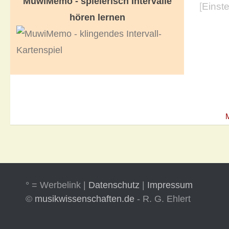
MuwiMemo - spielerisch Intervalle
[
Einst
hören lernen
° = Werbelink |
Datenschutz
|
Impressum
©
musikwissenschaften.de
- R. G. Ehlert