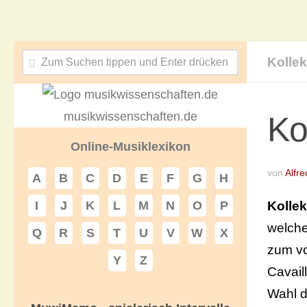
Kollek
musikwissenschaften.de
Ko
Online-Musiklexikon
von
Alfre
A
B
C
D
E
F
G
H
Kollek
I
J
K
L
M
N
O
P
welche
Q
R
S
T
U
V
W
X
zum vo
Y
Z
Cavail
Wahl d