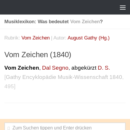
Musiklexikon: Was bedeutet
Vom Zeichen
?
Rubrik:
Vom Zeichen
| Autor:
August Gathy (Hg.)
Vom Zeichen (1840)
Vom Zeichen
,
Dal Segno
, abgekürzt
D. S.
[
Gathy Encyklopädie Musik-Wissenschaft 1840
,
495]