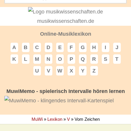
musikwissenschaften.de
Online-Musiklexikon
A
B
C
D
E
F
G
H
I
J
K
L
M
N
O
P
Q
R
S
T
U
V
W
X
Y
Z
MuwiMemo - spielerisch Intervalle hören lernen
MuWi
»
Lexikon
»
V
»
Vom Zeichen